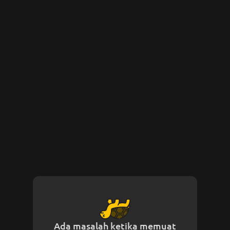
Ada masalah ketika memuat